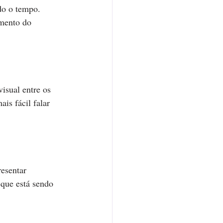
do o tempo. 
amento do 
isual entre os 
is fácil falar 
esentar 
que está sendo 