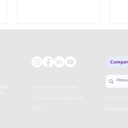
Comparti
Descubra o Livro de Magia,
Por 
novo jogo do Afinando o
eu fa
icas
Conheça nossos jogos
J:
Cérebro
Conheça o 
Profissionais habilitados
Blog
Conheça o