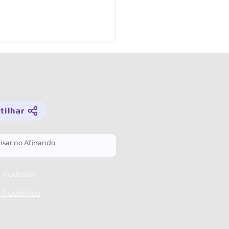
lhar­ ­
que minha voz muda quando
lo outra língua?
Audbility
 Audiofoco