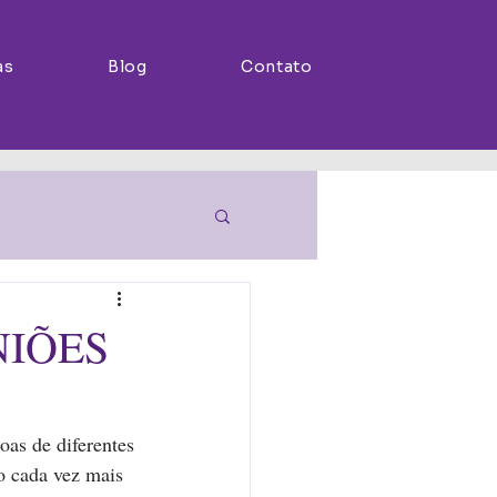
as
Blog
Contato
NIÕES
as de diferentes 
o cada vez mais 