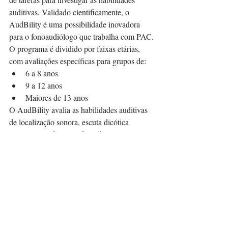
auditivas. Validado cientificamente, o 
AudBility é uma possibilidade inovadora 
para o fonoaudiólogo que trabalha com PAC.
O programa é dividido por faixas etárias, 
com avaliações específicas para grupos de:
6 a 8 anos
9 a 12 anos
Maiores de 13 anos
O AudBility avalia as habilidades auditivas 
de localização sonora, escuta dicótica 
competitiva (dígitos e dissílabos), integração 
binaural, figura-fundo, fechamento auditivo, 
resolução e ordenação temporal, além de ser 
composto por um questionário de 
autopercepção direcionado ao paciente, pais 
e professores.
É importante ressaltar que por ser tratar de 
um instrumento de triagem, o AudBility não 