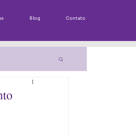
as
Blog
Contato
nto