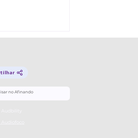
lhar­ ­
que minha voz muda quando
lo outra língua?
Audbility
 Audiofoco