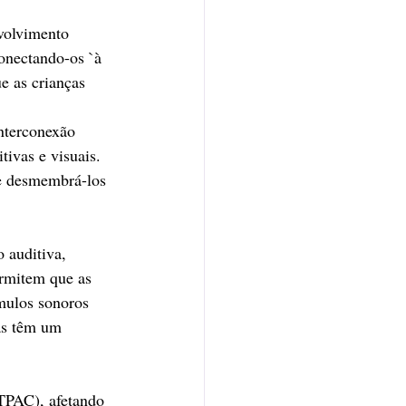
volvimento 
onectando-os `à 
e as crianças 
interconexão 
tivas e visuais. 
 e desmembrá-los 
 auditiva, 
rmitem que as 
mulos sonoros 
as têm um 
TPAC), afetando 