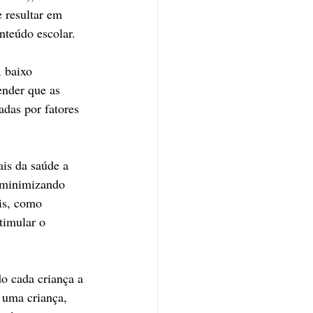
 resultar em 
nteúdo escolar.
 baixo 
ender que as 
adas por fatores 
ais da saúde a 
 minimizando 
is, como 
timular o 
do cada criança a 
 uma criança, 