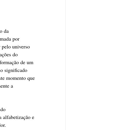
o da 
rmada por 
 pelo universo 
mações do 
a formação de um 
o significado 
este momento que 
ente a 
 do 
a alfabetização e 
or. 