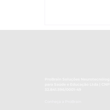
Descubra como habilidade de
ordenação temporal pode tornar
ProBrain Soluções Neurotecnólog
para Saúde e Educação Ltda | CNP
sua comunicação mais eficaz
32.841.596/0001-49
Conheça a ProBrain