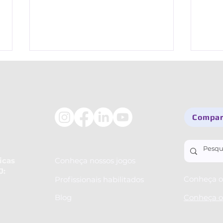
Comparti
Descubra o Livro de Magia,
Por 
novo jogo do Afinando o
eu fa
icas
Conheça nossos jogos
J:
Cérebro
Conheça o 
Profissionais habilitados
Blog
Conheça o