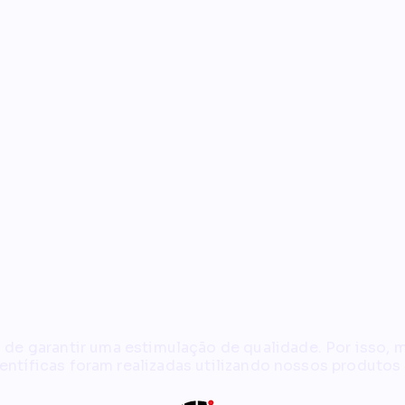
mulação com reconhecimento científ
e garantir uma estimulação de qualidade. Por isso, 
ientíficas foram realizadas utilizando nossos produtos