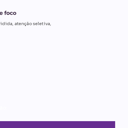
e foco
idida, atenção seletiva,
!
har cada resultado
ão: