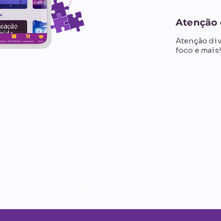
Atenção 
Atenção div
foco e mais
inar, evoluir e acompan
ecursos que vão guiar e acompanhar sua evoluç