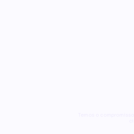
Esti
Temos o compromisso d
c