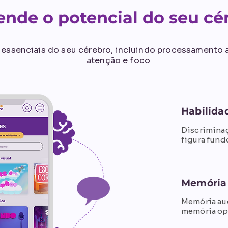
nde o potencial do seu cé
 essenciais do seu cérebro, incluindo processamento a
atenção e foco
Habilida
Discriminaç
figura fund
Memória
Memória aud
memória ope