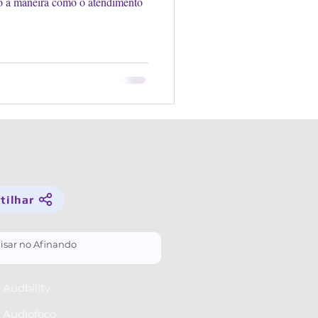
o a maneira como o atendimento
lhar­ ­
Audbility
 Audiofoco