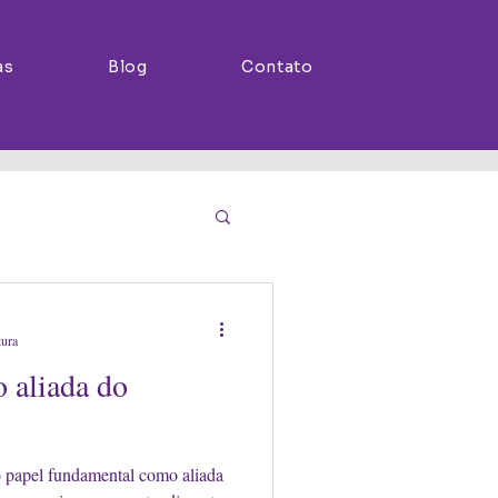
as
Blog
Contato
tura
 aliada do
 papel fundamental como aliada