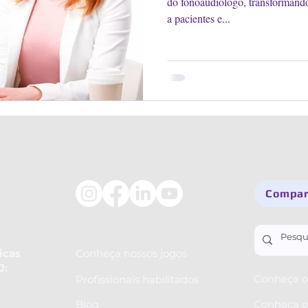
do fonoaudiólogo, transformand
a pacientes e...
Comparti
icas
Conheça nossos jogos
J:
Conheça o 
Profissionais habilitados
Blog
Conheça o