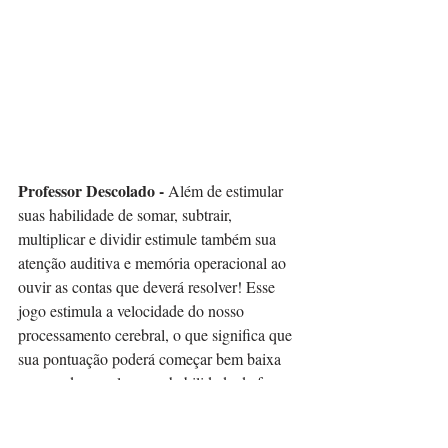
Professor Descolado -
 Além de estimular 
suas habilidade de somar, subtrair, 
multiplicar e dividir estimule também sua 
atenção auditiva e memória operacional ao 
ouvir as contas que deverá resolver! Esse 
jogo estimula a velocidade do nosso 
processamento cerebral, o que significa que 
sua pontuação poderá começar bem baixa 
mas ao desenvolver sua habilidade de fazer 
cálculos rapidamente você ficará com seu 
cérebro turbinado!⠀