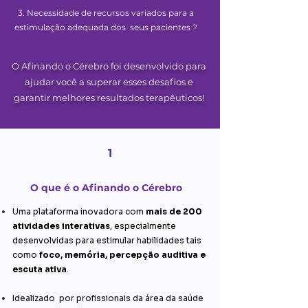
3. Necessidade de recursos variados para a
estimulação adequada dos seus pacientes ?
O Afinando o Cérebro foi desenvolvido para
ajudar você a superar esses desafios e
garantir melhores resultados terapêuticos!
1
O que é o Afinando o Cérebro
Uma plataforma inovadora com
mais de 200
atividades interativas
, especialmente
desenvolvidas para estimular habilidades tais
como
foco, memória, percepção auditiva e
escuta ativa
.
Idealizado por profissionais da área da saúde