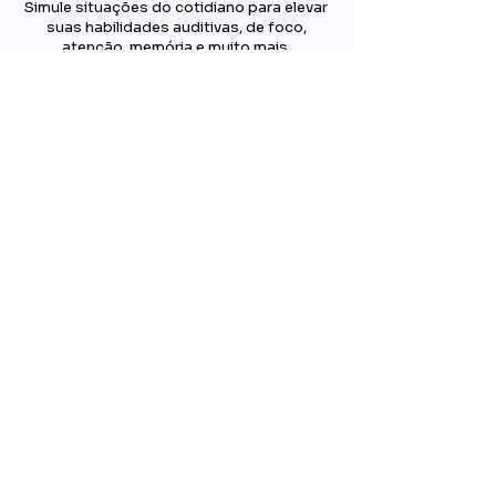
Simule situações do cotidiano para elevar
suas habilidades auditivas, de foco,
atenção, memória e muito mais.
Experimente Gratuitamente!
Destaque-se como profissional ao oferecer
terapias mais dinâmicas e eficientes
.
Cadastre-se agora e tenha
acesso
imediato
a uma degustação
gratuita
por 7
dias do Afinando o Cérebro.
Leve seus atendimentos a um novo nível com
tecnologia, diversão e resultados concretos!