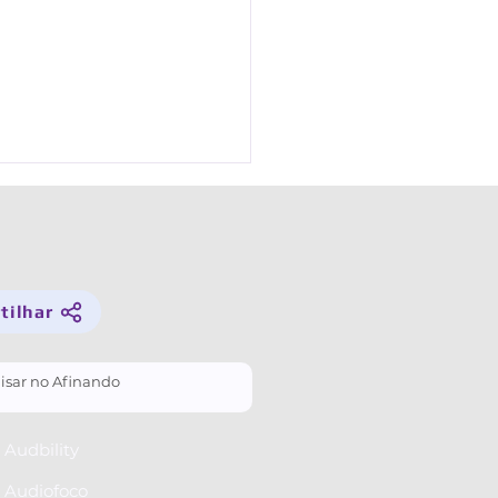
lhar­ ­
que minha voz muda quando
lo outra língua?
Audbility
 Audiofoco