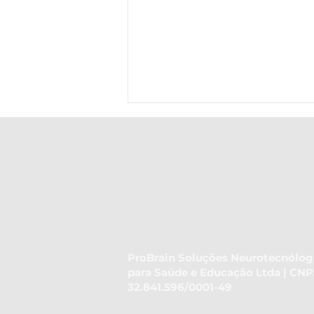
Descubra como habilidade de
ordenação temporal pode tornar
ProBrain Soluções Neurotecnólog
para Saúde e Educação Ltda | CNP
sua comunicação mais eficaz
32.841.596/0001-49