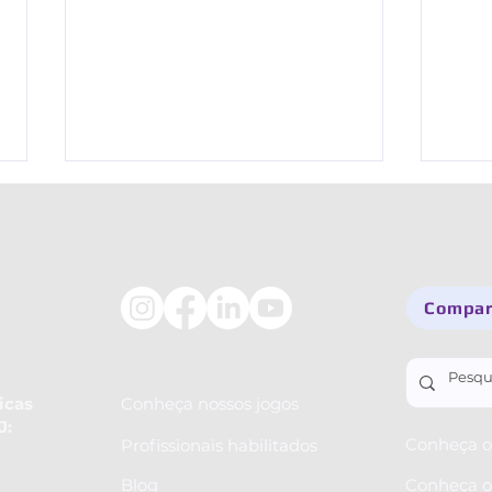
Comparti
Descubra o Livro de Magia,
Por 
novo jogo do Afinando o
eu fa
icas
Conheça nossos jogos
J:
Cérebro
Conheça o 
Profissionais habilitados
Blog
Conheça o