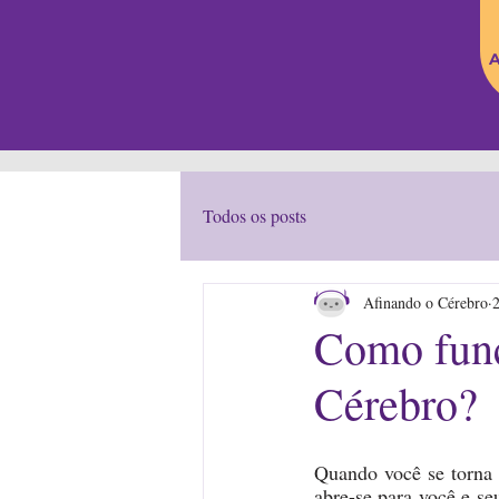
A
Todos os posts
Afinando o Cérebro
Como func
Cérebro?
Quando você se torna 
abre-se para você e se