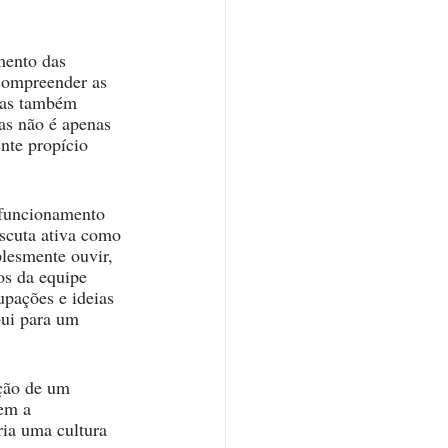
mento das 
compreender as 
mas também 
as não é apenas 
nte propício 
 funcionamento 
scuta ativa como 
plesmente ouvir, 
s da equipe 
upações e ideias 
bui para um 
ção de um 
em a 
ria uma cultura 