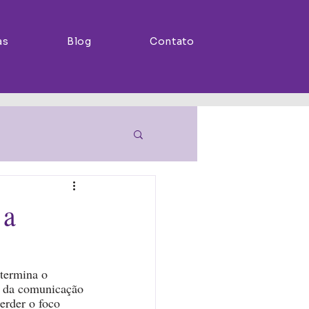
as
Blog
Contato
 a
termina o 
ia da comunicação 
erder o foco 