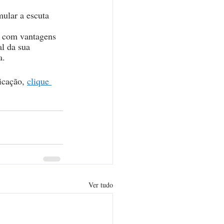
ular a escuta 
 com vantagens 
l da sua 
a. 
icação, 
clique 
Ver tudo