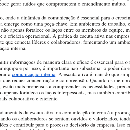
pode gerar ruídos que comprometem o entendimento mútuo. 
o, onde a dinâmica da comunicação é essencial para o cresci
iva emerge como uma peça-chave. Em ambientes de trabalho, 
s não apenas fortalece os laços entre os membros da equipe, 
e a eficácia operacional. A prática da escuta ativa nas empres
nte que conecta líderes e colaboradores, fomentando um ambie
ção interna. 
itir informações de maneira clara e eficaz é essencial para o
 equipe e por isso, é importante não subestimar o poder da e
rar a 
comunicação interna
. A escuta ativa é mais do que sim
so que requer concentração e compreensão. Quando os membro
a, estão mais propensos a compreender as necessidades, preoc
ão apenas fortalece os laços interpessoais, mas também contri
ais colaborativo e eficiente.
damentais da escuta ativa na comunicação interna é a promo
uando os colaboradores se sentem ouvidos e valorizados, tend
iões e contribuir para o processo decisório da empresa. Isso c