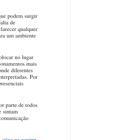
 que podem surgir 
alta de 
larecer qualquer 
ara um ambiente 
olocar no lugar 
cionamentos mais 
onde diferentes 
terpretadas. Por 
presenciais 
r parte de todos 
e sintam 
 comunicação 
 ativa na equipe
, 