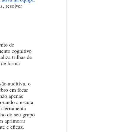
s, resolver 
nto de 
ento cognitivo 
liza trilhas de 
 de forma 
ão auditiva, o 
ebro em focar 
 não apenas 
orando a escuta 
a ferramenta 
nho do seu grupo 
am aprimorar 
e e eficaz.