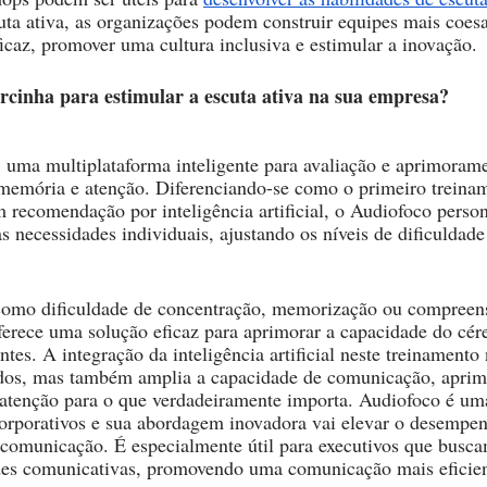
cuta ativa, as organizações podem construir equipes mais coesa
ficaz, promover uma cultura inclusiva e estimular a inovação. 
rcinha para estimular a escuta ativa na sua empresa?
 uma multiplataforma inteligente para avaliação e aprimorame
 memória e atenção. Diferenciando-se como o primeiro treinam
recomendação por inteligência artificial, o Audiofoco persona
s necessidades individuais, ajustando os níveis de dificuldade
 como dificuldade de concentração, memorização ou compreens
ferece uma solução eficaz para aprimorar a capacidade do cér
tes. A integração da inteligência artificial neste treinamento
tados, mas também amplia a capacidade de comunicação, aprim
 atenção para o que verdadeiramente importa. Audiofoco é um
corporativos e sua abordagem inovadora vai elevar o desempe
 comunicação. É especialmente útil para executivos que busc
ades comunicativas, promovendo uma comunicação mais eficient