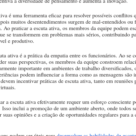
entiva a diversidade de pensamento e aumenta a inovação.
tiva é uma ferramenta eficaz para resolver possíveis conflitos
 pois muitos desentendimentos surgem de mal-entendidos ou f
 Ao praticar a escuta ativa, os membros da equipe podem esc
 que se transformem em problemas mais sérios, contribuindo p
vel e produtivo.
ta ativa é a prática da empatia entre os funcionários. Ao se c
der suas perspectivas, os membros da equipe constroem rela
ularmente importante em ambientes de trabalho diversificados, 
periências podem influenciar a forma como as mensagens são in
s devem incentivar práticas de escuta ativa, tanto em reuniões 
rtuais.
r a escuta ativa efetivamente requer um esforço consciente po
 Isso inclui a promoção de um ambiente aberto, onde todos s
r suas opiniões e a criação de oportunidades regulares para a
ops podem ser úteis para 
desenvolver as habilidades de escuta