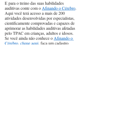
E para o treino das suas habilidades 
auditivas conte com o 
Afinando o Cérebro
. 
Aqui você terá acesso a mais de 200 
atividades desenvolvidas por especialistas, 
cientificamente comprovadas e capazes de 
aprimorar as habilidades auditivas afetadas 
pelo TPAC em crianças, adultos e idosos. 
Se você ainda não conhece o 
Afinando o 
Cérebro
, 
clique aqui
, faça um cadastro 
gratuito e explore uma abordagem inovadora 
para aprimorar suas capacidades auditivas 
de forma divertida e o que é melhor, 
adequada a todas as idades.
Posts recentes
Ver tudo